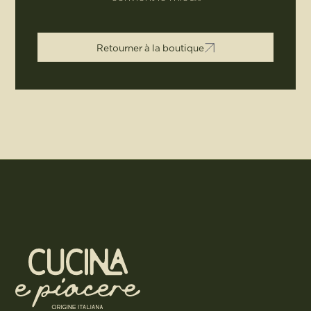
R
e
t
o
u
r
n
e
r
à
l
a
b
o
u
t
i
q
u
e