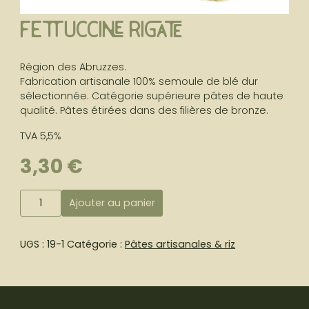
Fettuccine Rigate
Région des Abruzzes.
Fabrication artisanale 100% semoule de blé dur
sélectionnée. Catégorie supérieure pâtes de haute
qualité. Pâtes étirées dans des filières de bronze.
TVA 5,5%
3,30
€
quantité
Ajouter au panier
de
Fettuccine
Rigate
UGS :
19-1
Catégorie :
Pâtes artisanales & riz