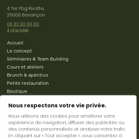
4 Ter Fbg Rivotte,
25000 Besançon
06 82 82 66 66
À DÉCOUVRIR
Accueil
Le concept
Séminaires & Team Building
Cours et ateliers
Brunch & apéritivo
Petite restauration
Boutique
Traiteur
Nous respectons votre vie privée.
Actualités
Contact
Nous utilisons des cookies pour améliorer votre
expérience de navigation, diffuser des publicités ou
des contenus personnalisés et analyser notre trafic.
En cliquant sur « Tout accepter », vous consentez à