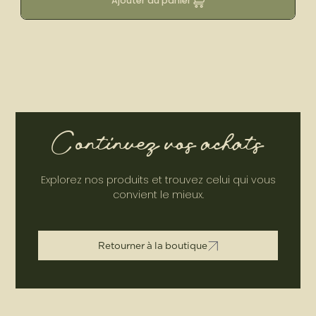
Ajouter au panier
Continuez vos achats
Explorez nos produits et trouvez celui qui vous
convient le mieux.
R
e
t
o
u
r
n
e
r
à
l
a
b
o
u
t
i
q
u
e