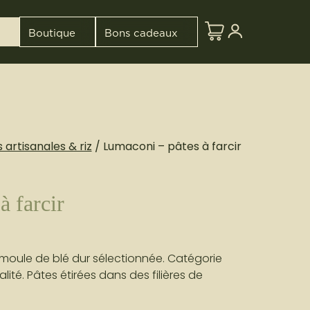
Boutique
Bons cadeaux
AM BUILDING
 artisanales & riz
/ Lumaconi – pâtes à farcir
RS
à farcir
IVO
emoule de blé dur sélectionnée. Catégorie
ité. Pâtes étirées dans des filières de