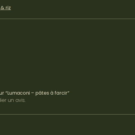
& riz
sur “Lumaconi – pâtes à farcir”
er un avis.
Réserver un cours ou atelier
Réserver un brunch ou apéritivo
Privatiser pour un séminaire ou team bu