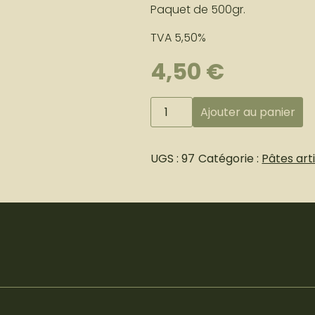
Paquet de 500gr.
TVA 5,50%
PETITE RESTAURA
4,50
€
quantité
Ajouter au panier
de
Lumaconi
-
UGS :
97
Catégorie :
Pâtes art
pâtes
à
farcir