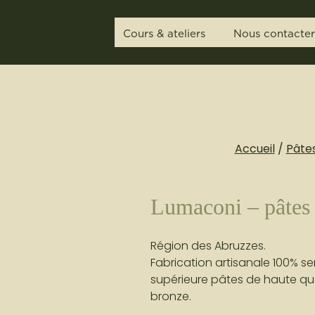
Cours & ateliers
Nous contacter
SÉMINAIRES & TE
Accueil
/
Pâtes
COURS ET ATELIE
Lumaconi – pâtes 
BRUNCH & APÉRIT
Région des Abruzzes.
Fabrication artisanale 100% s
supérieure pâtes de haute qual
bronze.
TRAITEUR