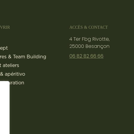
VRIR
ACCÈS & CONTACT
4 Ter Fbg Rivotte,
25000 Besançon
ept
06 82 82 66 66
res & Team Building
 ateliers
& apéritivo
estauration
ue
tés