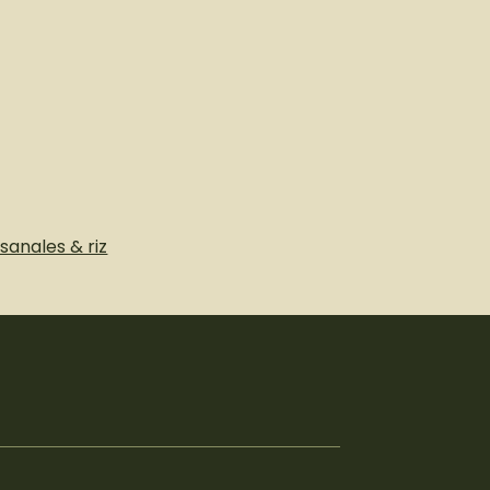
TION
isanales & riz