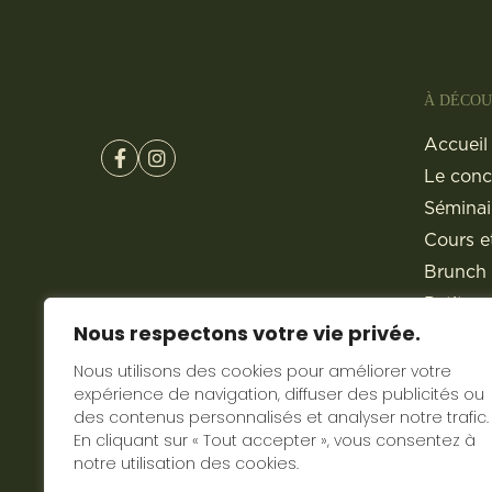
À DÉCOU
Accueil
Le conc
Séminai
Cours et
Brunch 
Petite r
Nous respectons votre vie privée.
Boutiq
Traiteur
Nous utilisons des cookies pour améliorer votre
expérience de navigation, diffuser des publicités ou
Actuali
des contenus personnalisés et analyser notre trafic.
Contact
En cliquant sur « Tout accepter », vous consentez à
notre utilisation des cookies.