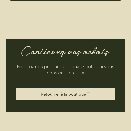
Continuez vos achats
Explorez nos produits et trouvez celui qui vous
convient le mieux.
R
e
t
o
u
r
n
e
r
à
l
a
b
o
u
t
i
q
u
e