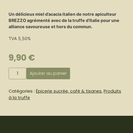
Un délicieux miel d’acacia italien de notre apiculteur
BREZZO agrémenté avec de la truffe d’Italie pour une
alliance savoureuse et hors du commun.
TVA 5,50%
9,90
€
quantité
Ajouter au panier
de
Miel
d'Acacia
Catégories :
Épicerie sucrée, café & tisanes
,
Produits
à
à la truffe
la
truffe
100%
italien