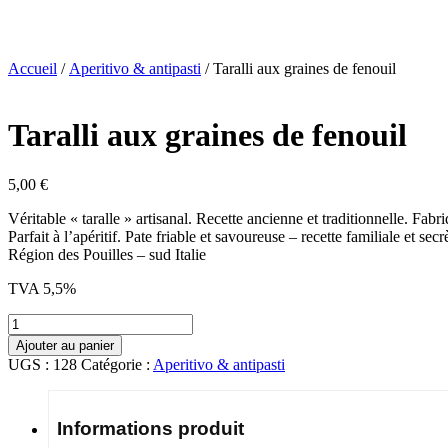
Accueil
/
Aperitivo & antipasti
/ Taralli aux graines de fenouil
Taralli aux graines de fenouil
5,00
€
Véritable « taralle » artisanal. Recette ancienne et traditionnelle. Fab
Parfait à l’apéritif. Pate friable et savoureuse – recette familiale et secr
Région des Pouilles – sud Italie
TVA 5,5%
quantité
de
Ajouter au panier
Taralli
UGS :
128
Catégorie :
Aperitivo & antipasti
aux
graines
de
Informations produit
fenouil