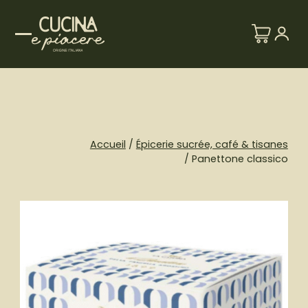
Skip
to
content
Accueil
/
Épicerie sucrée, café & tisanes
/ Panettone classico