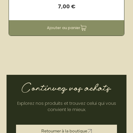
7,00
€
Ajouter au panier
Continuez vos achats
Explorez nos produits et trouvez celui qui vous
convient le mieux.
R
e
t
o
u
r
n
e
r
à
l
a
b
o
u
t
i
q
u
e