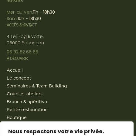
HORAIRES
Mer. au Ven.
11h - 18h30
Sam.
10h - 18h30
ACCÈS & CONTACT
4 Ter Fbg Rivotte,
25000 Besançon
06 82 82 66 66
À DÉCOUVRIR
Accueil
Le concept
Séminaires & Team Building
Cours et ateliers
Brunch & apéritivo
Petite restauration
Boutique
Traiteur
Nous respectons votre vie privée.
Actualités