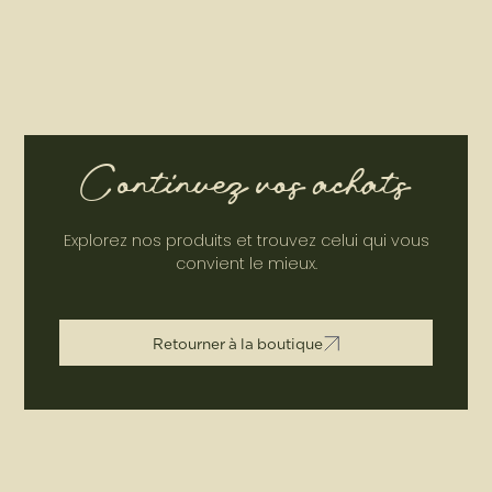
Continuez vos achats
Explorez nos produits et trouvez celui qui vous
convient le mieux.
R
e
t
o
u
r
n
e
r
à
l
a
b
o
u
t
i
q
u
e