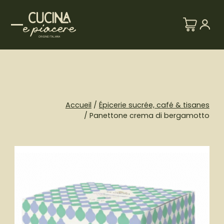
Skip
to
content
Accueil
/
Épicerie sucrée, café & tisanes
/ Panettone crema di bergamotto