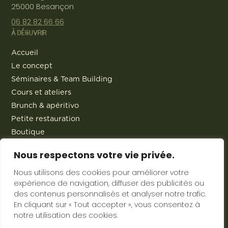
25000 Besançon
06 82 82 66 66
À DÉCOUVRIR
Accueil
Le concept
Séminaires & Team Building
Cours et ateliers
Brunch & apéritivo
Petite restauration
Boutique
Traiteur
Nous respectons votre vie privée.
Actualités
Contact
Nous utilisons des cookies pour améliorer votre
expérience de navigation, diffuser des publicités ou
des contenus personnalisés et analyser notre trafic.
En cliquant sur « Tout accepter », vous consentez à
notre utilisation des cookies.