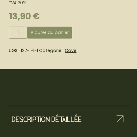
TVA 20%
13,90
€
quantité
Ajouter au panier
de
Prosecco
Astoria
UGS :
122-1-1-1
Catégorie :
Cave
Rosé
DOC
Description détaillée