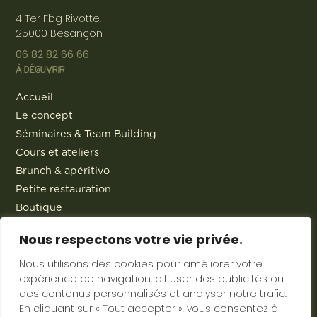
4 Ter Fbg Rivotte,
25000 Besançon
06 82 82 66 66
À DÉCOUVRIR
Accueil
Le concept
Séminaires & Team Building
Cours et ateliers
Brunch & apéritivo
Petite restauration
Boutique
Traiteur
Nous respectons votre vie privée.
Actualités
Contact
Nous utilisons des cookies pour améliorer votre
expérience de navigation, diffuser des publicités ou
des contenus personnalisés et analyser notre trafic.
En cliquant sur « Tout accepter », vous consentez à