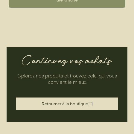
Lire la suite
Continuez vos achats
Explorez nos produits et trouvez celui qui vous
convient le mieux.
R
e
t
o
u
r
n
e
r
à
l
a
b
o
u
t
i
q
u
e